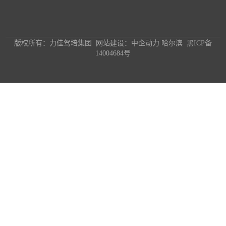
版权所有：力佳驾培集团 网站建设：中企动力 哈尔滨
黑ICP备
14004684号