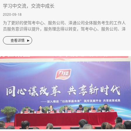
学习中交流，交流中成长
2020-09-18
为了更好的使驾考中心、服务公司、泽通公司全体服务考生的工作人
员服务意识得以提升，服务理念得以转变，驾考中心、服务公司、泽
通公司三家公司于二零一八年九月十五日上午8:30分在驾考中心安全
查看详情
文明学习室开展了《党风政风热线》节目的学习交流培训会。