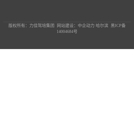
版权所有：力佳驾培集团 网站建设：中企动力 哈尔滨
黑ICP备
14004684号