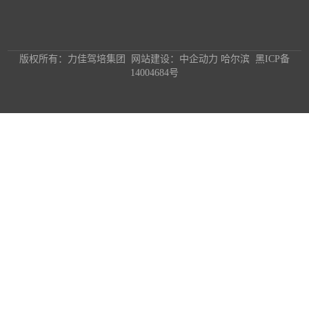
版权所有：力佳驾培集团 网站建设：中企动力 哈尔滨
黑ICP备
14004684号